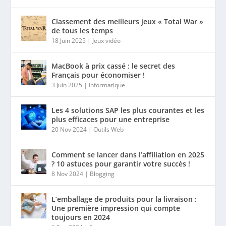
Classement des meilleurs jeux « Total War »
de tous les temps
18 Juin 2025
|
Jeux vidéo
MacBook à prix cassé : le secret des
Français pour économiser !
3 Juin 2025
|
Informatique
Les 4 solutions SAP les plus courantes et les
plus efficaces pour une entreprise
20 Nov 2024
|
Outils Web
Comment se lancer dans l’affiliation en 2025
? 10 astuces pour garantir votre succès !
8 Nov 2024
|
Blogging
L’emballage de produits pour la livraison :
Une première impression qui compte
toujours en 2024