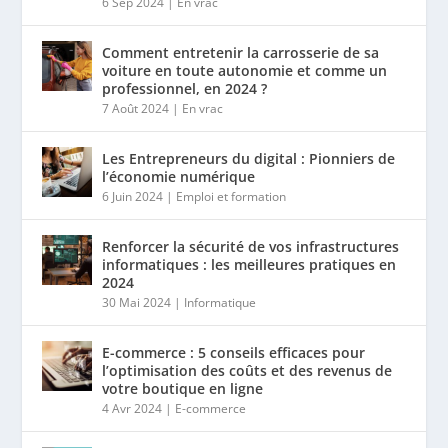
6 Sep 2024
|
En vrac
Comment entretenir la carrosserie de sa
voiture en toute autonomie et comme un
professionnel, en 2024 ?
7 Août 2024
|
En vrac
Les Entrepreneurs du digital : Pionniers de
l’économie numérique
6 Juin 2024
|
Emploi et formation
Renforcer la sécurité de vos infrastructures
informatiques : les meilleures pratiques en
2024
30 Mai 2024
|
Informatique
E-commerce : 5 conseils efficaces pour
l’optimisation des coûts et des revenus de
votre boutique en ligne
4 Avr 2024
|
E-commerce