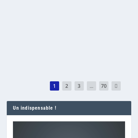
3 approches infaillibles
par
waaaouh
|
29 Nov 2023
|
High-tech
|
0
Vous arrivez sur cet article et ne savez pas
encore ce que DevOps signifie ?
Combinaison des...
Lire la suite
1
2
3
...
70
Un indispensable !