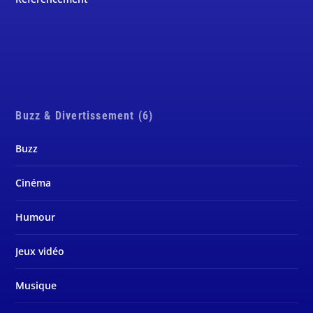
Buzz & Divertissement (6)
Buzz
Cinéma
Humour
Jeux vidéo
Musique