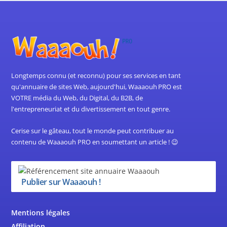
Longtemps connu (et reconnu) pour ses services en tant
qu'annuaire de sites Web, aujourd'hui, Waaaouh PRO est
VOTRE média du Web, du Digital, du B2B, de
l'entrepreneuriat et du divertissement en tout genre.
Cerise sur le gâteau, tout le monde peut contribuer au
contenu de Waaaouh PRO en soumettant un article ! 😉
Publier sur Waaaouh !
Mentions légales
Affiliation