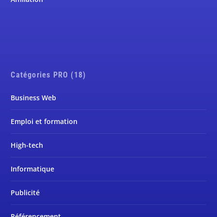
Catégories PRO (18)
Business Web
Emploi et formation
High-tech
Informatique
Publicité
Référencement