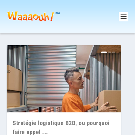
Stratégie logistique B2B, ou pourquoi
faire appel ...