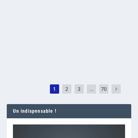
3 approches infaillibles
par
waaaouh
|
29 Nov 2023
|
High-tech
|
0
Vous arrivez sur cet article et ne savez pas
encore ce que DevOps signifie ?
Combinaison des...
Lire la suite
1
2
3
...
70
Un indispensable !