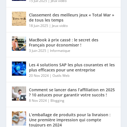
15 Juil 2025
|
Jeux vidéo
Classement des meilleurs jeux « Total War »
de tous les temps
18 Juin 2025
|
Jeux vidéo
MacBook à prix cassé : le secret des
Français pour économiser !
3 Juin 2025
|
Informatique
Les 4 solutions SAP les plus courantes et les
plus efficaces pour une entreprise
20 Nov 2024
|
Outils Web
Comment se lancer dans l’affiliation en 2025
? 10 astuces pour garantir votre succès !
8 Nov 2024
|
Blogging
L’emballage de produits pour la livraison :
Une première impression qui compte
toujours en 2024