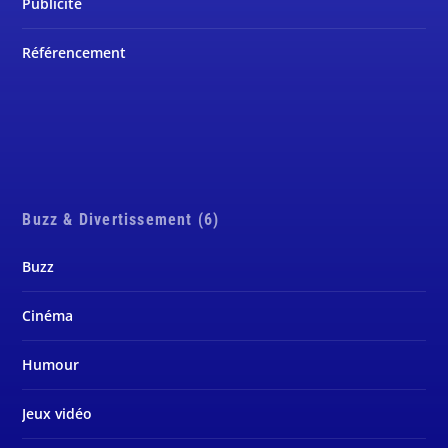
Publicité
Référencement
Buzz & Divertissement (6)
Buzz
Cinéma
Humour
Jeux vidéo