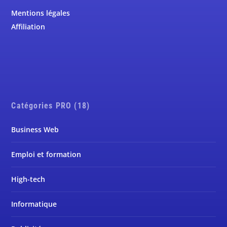
Mentions légales
Affiliation
Catégories PRO (18)
Business Web
Emploi et formation
High-tech
Informatique