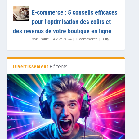
E-commerce : 5 conseils efficaces
pour l’optimisation des coûts et
des revenus de votre boutique en ligne
par
Emilie
|
4 Avr 2024
|
E-commerce
|
0
Récents
Divertissement