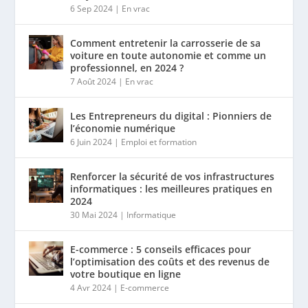
6 Sep 2024
|
En vrac
Comment entretenir la carrosserie de sa
voiture en toute autonomie et comme un
professionnel, en 2024 ?
7 Août 2024
|
En vrac
Les Entrepreneurs du digital : Pionniers de
l’économie numérique
6 Juin 2024
|
Emploi et formation
Renforcer la sécurité de vos infrastructures
informatiques : les meilleures pratiques en
2024
30 Mai 2024
|
Informatique
E-commerce : 5 conseils efficaces pour
l’optimisation des coûts et des revenus de
votre boutique en ligne
4 Avr 2024
|
E-commerce