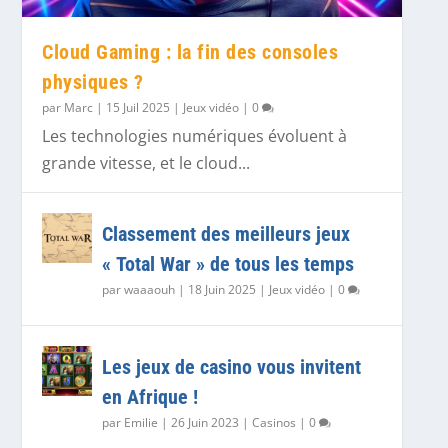
Cloud Gaming : la fin des consoles
physiques ?
par
Marc
|
15 Juil 2025
|
Jeux vidéo
|
0
Les technologies numériques évoluent à
grande vitesse, et le cloud...
Classement des meilleurs jeux
« Total War » de tous les temps
par
waaaouh
|
18 Juin 2025
|
Jeux vidéo
|
0
Les jeux de casino vous invitent
en Afrique !
par
Emilie
|
26 Juin 2023
|
Casinos
|
0