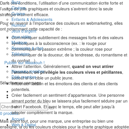
Buzz
Dans ces conditions, l’utilisation d’une communication écrite forte et
Cinéma
l’usage de jolis graphiques et couleurs s’avèrent donc la seule
Cuisine
stratégie vraiment efficace.
Enfants & Adolescents
Pour en revenir à l’importance des couleurs en webmarketing, elles
Humour
ont notamment cette capacité de :
Jeux d’argent
Jeux vidéo
Communiquer subtilement des messages forts et des valeurs
Musique
symboliques à la subconscience (ex. : le rouge pour
Rencontre & chat
communiquer la passion extrême ; la couleur rose pour
Télévision
communiquer de la douceur, de la tendresse, du romantisme et
du confort…).
Publier sur Waaaouh !
Attirer l’attention. Généralement,
quand on veut attirer
Nouveau membre
l’attention, on privilégie les couleurs vives et pétillantes
,
Déjà membre
surtout si on cible un public jeune.
Sélectionner une page
Influencer l’action et les émotions des clients et des clients
potentiels.
Créer facilement un sentiment d’appartenance. Une personne
aimant porter du bleu se laissera plus facilement séduire par un
t-shirt Facebook. Et avec le temps, elle peut aller jusqu’à
adopter complètement la marque.
0 produits
Accueil
Mais avant tout, pour une marque, une entreprise ou bien une
Web & Digital
enseigne, la ou les couleurs choisies pour la charte graphique adoptée