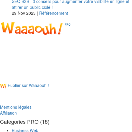
SEO B2B : 3 conseils pour augmenter votre visibilité en ligne et
attirer un public ciblé !
29 Nov 2023
|
Référencement
Longtemps connu (et reconnu) pour ses services en tant
qu'annuaire de sites Web, aujourd'hui, Waaaouh PRO est VOTRE
média du Web, du Digital, du B2B, de l'entrepreneuriat et du
divertissement en tout genre.
Cerise sur le gâteau, tout le monde peut contribuer au contenu de
Waaaouh PRO en soumettant un article ! 😉
Publier sur Waaaouh !
Mentions légales
Affiliation
Catégories PRO (18)
Business Web