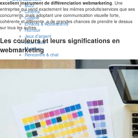
excellent instrument de différenciation webmarketing
. Une
Buzz
entreprise qui vend exactement les mêmes produits/services que ses
Cinéma
concurrents, mais adoptant une communication visuelle forte,
Cuisine
cohérente et différente, a de grandes chances de prendre le dessus
Enfants & Adolescents
sur tous les autres.
Humour
Jeux d’argent
Les couleurs et leurs significations en
Jeux vidéo
webmarketing
Musique
Rencontre & chat
Télévision
Publier sur Waaaouh !
Nouveau membre
Déjà membre