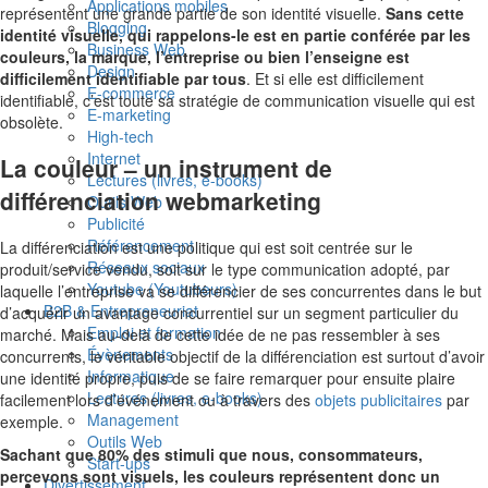
Applications mobiles
représentent une grande partie de son identité visuelle.
Sans cette
Blogging
identité visuelle, qui rappelons-le est en partie conférée par les
Business Web
couleurs, la marque, l’entreprise ou bien l’enseigne est
Design
difficilement identifiable par tous
. Et si elle est difficilement
E-commerce
identifiable, c’est toute sa stratégie de communication visuelle qui est
E-marketing
obsolète.
High-tech
Internet
La couleur – un instrument de
Lectures (livres, e-books)
différenciation webmarketing
Outils Web
Publicité
Référencement
La différenciation est une politique qui est soit centrée sur le
Réseaux sociaux
produit/service vendu, soit sur le type communication adopté, par
Youtube (Youtubeurs)
laquelle l’entreprise va se différencier de ses concurrentes dans le but
B2B & Entrepreneuriat
d’acquérir un avantage concurrentiel sur un segment particulier du
Emploi et formation
marché. Mais au-delà de cette idée de ne pas ressembler à ses
Évènements
concurrents, le véritable objectif de la différenciation est surtout d’avoir
Informatique
une identité propre, puis de se faire remarquer pour ensuite plaire
Lectures (livres, e-books)
facilement lors d’événement ou à travers des
objets publicitaires
par
Management
exemple.
Outils Web
Sachant que 80% des stimuli que nous, consommateurs,
Start-ups
percevons sont visuels, les couleurs représentent donc un
Divertissement