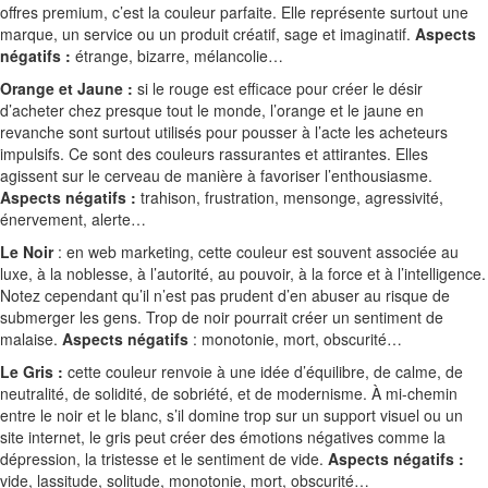
offres premium, c’est la couleur parfaite. Elle représente surtout une
marque, un service ou un produit créatif, sage et imaginatif.
Aspects
négatifs :
étrange, bizarre, mélancolie…
Orange et Jaune :
si le rouge est efficace pour créer le désir
d’acheter chez presque tout le monde, l’orange et le jaune en
revanche sont surtout utilisés pour pousser à l’acte les acheteurs
impulsifs. Ce sont des couleurs rassurantes et attirantes. Elles
agissent sur le cerveau de manière à favoriser l’enthousiasme.
Aspects négatifs :
trahison, frustration, mensonge, agressivité,
énervement, alerte…
Le Noir
: en web marketing, cette couleur est souvent associée au
luxe, à la noblesse, à l’autorité, au pouvoir, à la force et à l’intelligence.
Notez cependant qu’il n’est pas prudent d’en abuser au risque de
submerger les gens. Trop de noir pourrait créer un sentiment de
malaise.
Aspects négatifs
: monotonie, mort, obscurité…
Le Gris :
cette couleur renvoie à une idée d’équilibre, de calme, de
neutralité, de solidité, de sobriété, et de modernisme. À mi-chemin
entre le noir et le blanc, s’il domine trop sur un support visuel ou un
site internet, le gris peut créer des émotions négatives comme la
dépression, la tristesse et le sentiment de vide.
Aspects négatifs :
vide, lassitude, solitude, monotonie, mort, obscurité…