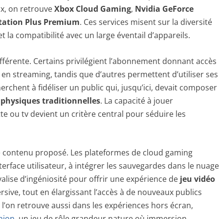
x, on retrouve
Xbox Cloud Gaming
,
Nvidia GeForce
tation Plus Premium
. Ces services misent sur la diversité
t la compatibilité avec un large éventail d’appareils.
férente. Certains privilégient l’abonnement donnant accès
en streaming, tandis que d’autres permettent d’utiliser ses
erchent à fidéliser un public qui, jusqu’ici, devait composer
 physiques traditionnelles
. La capacité à jouer
e ou tv devient un critère central pour séduire les
e contenu proposé. Les plateformes de cloud gaming
nterface utilisateur, à intégrer les sauvegardes dans le nuag
valise d’ingéniosité pour offrir une expérience de
jeu vidéo
rsive, tout en élargissant l’accès à de nouveaux publics
’on retrouve aussi dans les expériences hors écran,
njon
, un jeu de rôle grandeur nature où immersion,