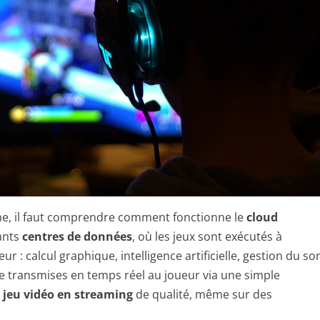
ne, il faut comprendre comment fonctionne le
cloud
sants
centres de données
, où les jeux sont exécutés à
ur : calcul graphique, intelligence artificielle, gestion du so
te transmises en temps réel au joueur via une simple
e
jeu vidéo en streaming
de qualité, même sur des