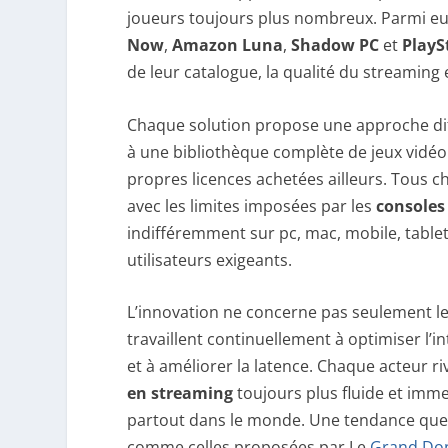
joueurs toujours plus nombreux. Parmi eu
Now
,
Amazon Luna
,
Shadow PC
et
PlayS
de leur catalogue, la qualité du streaming e
Chaque solution propose une approche dif
à une bibliothèque complète de jeux vidéo 
propres licences achetées ailleurs. Tous ch
avec les limites imposées par les
consoles
indifféremment sur pc, mac, mobile, tablett
utilisateurs exigeants.
L’innovation ne concerne pas seulement l
travaillent continuellement à optimiser l’i
et à améliorer la latence. Chaque acteur ri
en streaming
toujours plus fluide et imme
partout dans le monde. Une tendance que l
comme celles proposées par Le
Grand Do