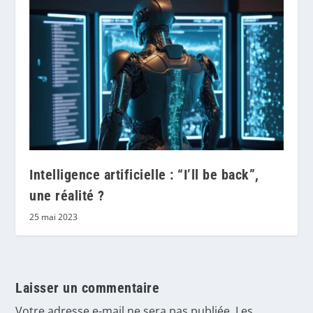
Intelligence artificielle : “I’ll be back”,
une réalité ?
25 mai 2023
Laisser un commentaire
Votre adresse e-mail ne sera pas publiée.
Les