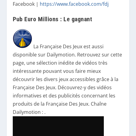
Facebook |
https://www.facebook.com/fdj
Pub Euro Millions : Le gagnant
La Française Des Jeux est aussi
disponible sur Dailymotion. Retrouvez sur cette
page, une sélection inédite de vidéos très
intéressante pouvant vous faire mieux
découvrir les divers jeux accessibles grâce à la
Française Des Jeux. Découvrez-y des vidéos
informatives et des publicités concernant les
produits de la Française Des Jeux. Chaîne
Dailymotion : .