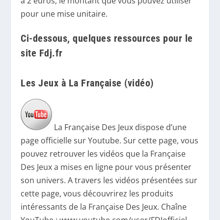
à 2 euros, le montant que vous pouvez utiliser
pour une mise unitaire.
Ci-dessous, quelques ressources pour le
site Fdj.fr
Les Jeux à La Française (vidéo)
La Française Des Jeux dispose d’une
page officielle sur Youtube. Sur cette page, vous
pouvez retrouver les vidéos que la Française
Des Jeux a mises en ligne pour vous présenter
son univers. A travers les vidéos présentées sur
cette page, vous découvrirez les produits
intéressants de la Française Des Jeux. Chaîne
YouTube : www.youtube.com/user/FDJofficiel.