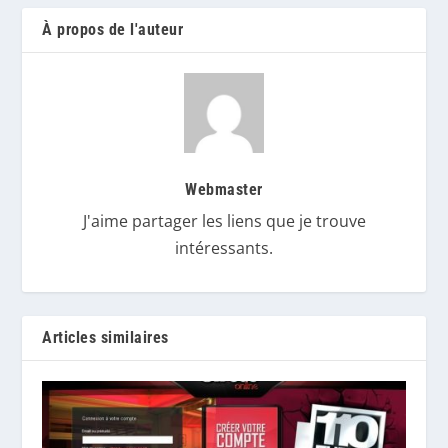
À propos de l'auteur
Webmaster
J'aime partager les liens que je trouve
intéressants.
Articles similaires