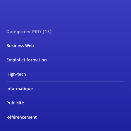
Catégories PRO (18)
Business Web
Emploi et formation
High-tech
Informatique
Publicité
Référencement