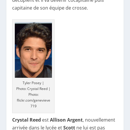
décuplent et il va devenir cocapitaine puis
capitaine de son équipe de crosse.
Tyler Posey |
Photo: Crystal Reed |
Photo:
flickr.com/genevieve
719
Crystal Reed
est
Allison Argent
, nouvellement
arrivée dans le lycée et
Scott
ne lui est pas