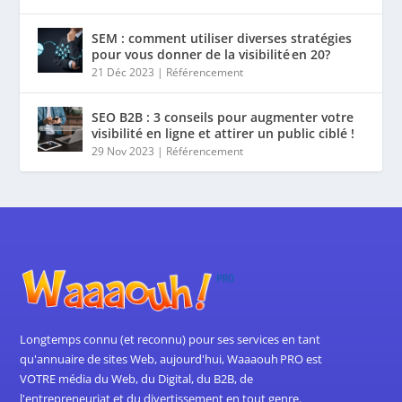
SEM : comment utiliser diverses stratégies
pour vous donner de la visibilité en 20?
21 Déc 2023
|
Référencement
SEO B2B : 3 conseils pour augmenter votre
visibilité en ligne et attirer un public ciblé !
29 Nov 2023
|
Référencement
Longtemps connu (et reconnu) pour ses services en tant
qu'annuaire de sites Web, aujourd'hui, Waaaouh PRO est
VOTRE média du Web, du Digital, du B2B, de
l'entrepreneuriat et du divertissement en tout genre.