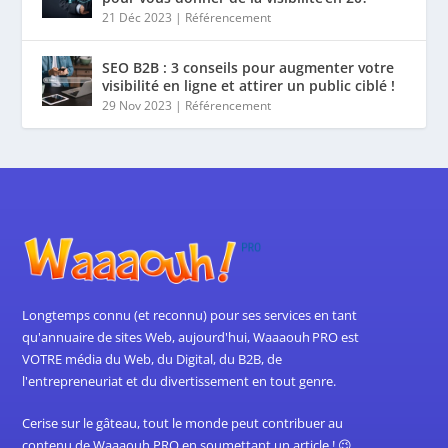
21 Déc 2023
|
Référencement
SEO B2B : 3 conseils pour augmenter votre
visibilité en ligne et attirer un public ciblé !
29 Nov 2023
|
Référencement
Longtemps connu (et reconnu) pour ses services en tant
qu'annuaire de sites Web, aujourd'hui, Waaaouh PRO est
VOTRE média du Web, du Digital, du B2B, de
l'entrepreneuriat et du divertissement en tout genre.
Cerise sur le gâteau, tout le monde peut contribuer au
contenu de Waaaouh PRO en soumettant un article ! 😉