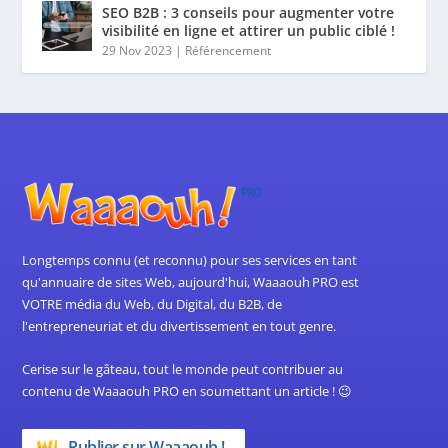
SEO B2B : 3 conseils pour augmenter votre
visibilité en ligne et attirer un public ciblé !
29 Nov 2023
|
Référencement
Longtemps connu (et reconnu) pour ses services en tant
qu'annuaire de sites Web, aujourd'hui, Waaaouh PRO est
VOTRE média du Web, du Digital, du B2B, de
l'entrepreneuriat et du divertissement en tout genre.
Cerise sur le gâteau, tout le monde peut contribuer au
contenu de Waaaouh PRO en soumettant un article ! 😉
Publier sur Waaaouh !