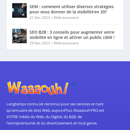
SEM : comment utiliser diverses stratégies
pour vous donner de la visibilité en 20?
21 Déc 2023
|
Référencement
SEO B2B : 3 conseils pour augmenter votre
visibilité en ligne et attirer un public ciblé !
29 Nov 2023
|
Référencement
Longtemps connu (et reconnu) pour ses services en tant
qu'annuaire de sites Web, aujourd'hui, Waaaouh PRO est
VOTRE média du Web, du Digital, du B2B, de
l'entrepreneuriat et du divertissement en tout genre.