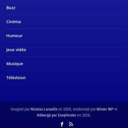
Buzz
Cinéma
Humour
Jeux vidéo
Musique
Télévision
Imaginé par
Nicolas Laruelle
en 2009, modernisé par
Mister WP
et
Hébergé par EasyHoster
en 2026.