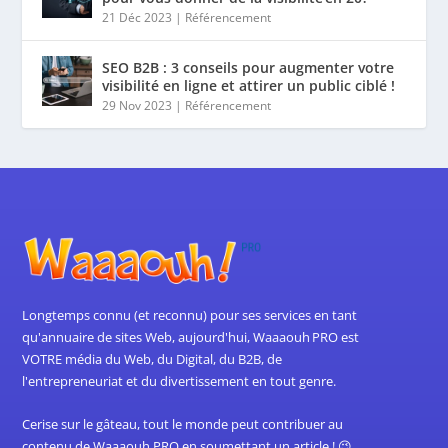
21 Déc 2023
|
Référencement
SEO B2B : 3 conseils pour augmenter votre
visibilité en ligne et attirer un public ciblé !
29 Nov 2023
|
Référencement
Longtemps connu (et reconnu) pour ses services en tant
qu'annuaire de sites Web, aujourd'hui, Waaaouh PRO est
VOTRE média du Web, du Digital, du B2B, de
l'entrepreneuriat et du divertissement en tout genre.
Cerise sur le gâteau, tout le monde peut contribuer au
contenu de Waaaouh PRO en soumettant un article ! 😉