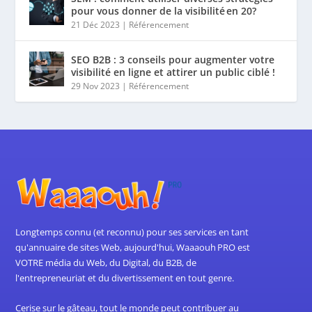
pour vous donner de la visibilité en 20?
21 Déc 2023
|
Référencement
SEO B2B : 3 conseils pour augmenter votre
visibilité en ligne et attirer un public ciblé !
29 Nov 2023
|
Référencement
Longtemps connu (et reconnu) pour ses services en tant
qu'annuaire de sites Web, aujourd'hui, Waaaouh PRO est
VOTRE média du Web, du Digital, du B2B, de
l'entrepreneuriat et du divertissement en tout genre.
Cerise sur le gâteau, tout le monde peut contribuer au