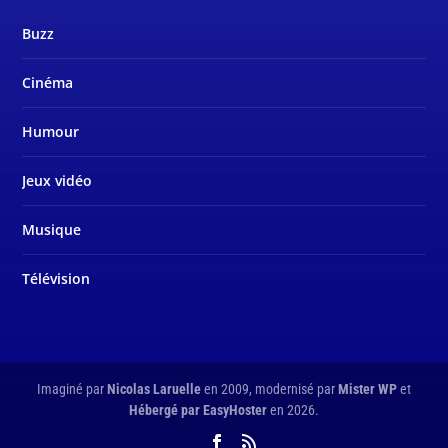
Buzz
Cinéma
Humour
Jeux vidéo
Musique
Télévision
Imaginé par
Nicolas Laruelle
en 2009, modernisé par
Mister WP
et
Hébergé par EasyHoster
en 2026.