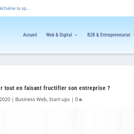
déchaîne la sp...
Accueil
Web & Digital
B2B & Entrepreneuriat
tout en faisant fructifier son entreprise ?
 2020
|
Business Web
,
Start-ups
|
0